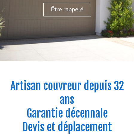
Être rappelé
Artisan couvreur depuis 32
ans
Garantie décennale
Devis et déplacement