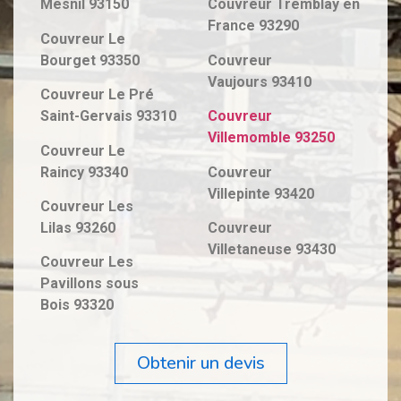
Mesnil
93150
Couvreur
Tremblay en
France
93290
Couvreur
Le
Bourget
93350
Couvreur
Vaujours
93410
Couvreur
Le Pré
Saint-Gervais
93310
Couvreur
Villemomble
93250
Couvreur
Le
Raincy
93340
Couvreur
Villepinte
93420
Couvreur
Les
Lilas
93260
Couvreur
Villetaneuse
93430
Couvreur
Les
Pavillons sous
Bois
93320
Obtenir un devis