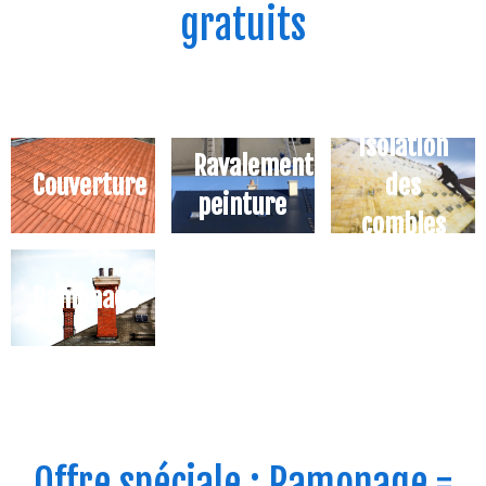
gratuits
Isolation
Ravalement
Couverture
des
peinture
combles
Ramonage
Offre spéciale : Ramonage =